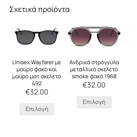
Σχετικά προϊόντα
Αυτό
Αυτό
το
το
προϊόν
προϊόν
έχει
έχει
πολλαπλές
πολλαπλές
παραλλαγές.
παραλλαγές.
Οι
Οι
Unisex Wayfarer με
Aνδρικά στρόγγυλα
επιλογές
επιλογές
μαύρο φακό και
μεταλλικό σκελετό
μπορούν
μπορούν
μαύρο ματ σκελετό
smoke φακό 1968
να
να
492
€
32.00
επιλεγούν
επιλεγούν
€
32.00
στη
στη
σελίδα
σελίδα
Επιλογή
του
του
Επιλογή
προϊόντος
προϊόντος
Αυτό