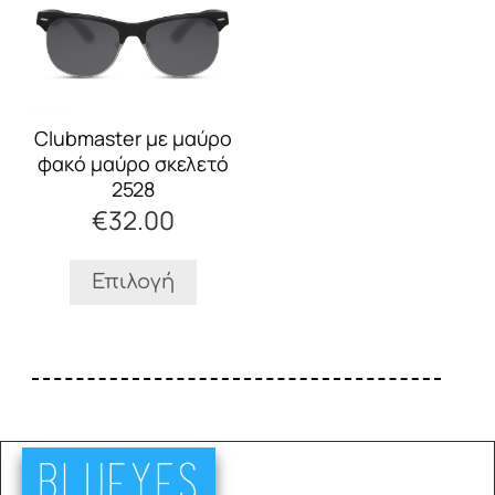
το
προϊόν
έχει
πολλαπλές
παραλλαγές.
Οι
Clubmaster με μαύρο
επιλογές
φακό μαύρο σκελετό
μπορούν
2528
να
€
32.00
επιλεγούν
στη
σελίδα
Επιλογή
του
προϊόντος