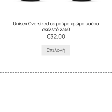
να
επιλεγούν
στη
σελίδα
Unisex Oversized σε μαύρο χρώμα μαύρο
του
σκελετό 2350
προϊόντος
€
32.00
Επιλογή