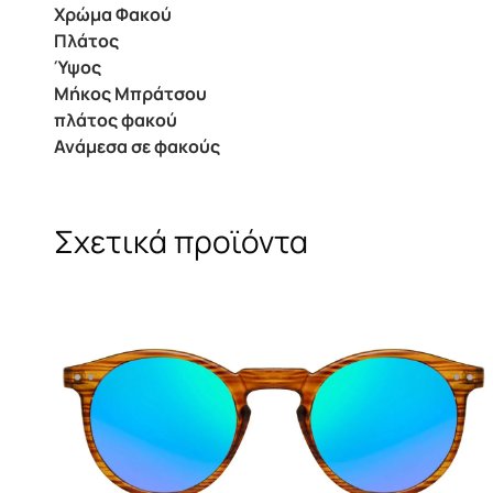
Χρώμα Φακού
Πλάτος
Ύψος
Μήκος Μπράτσου
πλάτος φακού
Ανάμεσα σε φακούς
Σχετικά προϊόντα
Αυτό
το
προϊόν
έχει
πολλαπλές
παραλλαγές.
Οι
επιλογές
μπορούν