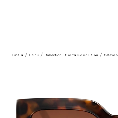
/
/
/
Γυαλιά
Ηλίου
Collection - Όλα τα Γυαλιά Ηλίου
Cateye 