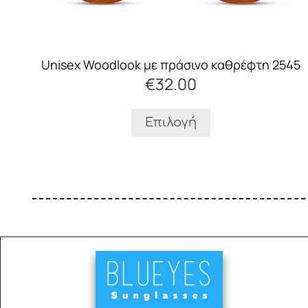
να
επιλεγούν
στη
σελίδα
Unisex Woodlook με πράσινο καθρέφτη 2545
του
€
32.00
προϊόντος
Επιλογή