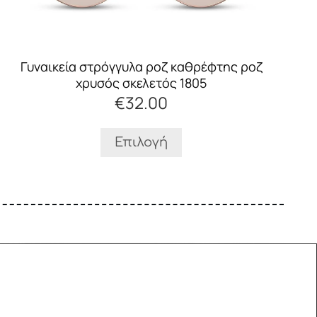
να
επιλεγούν
στη
σελίδα
Γυναικεία στρόγγυλα ροζ καθρέφτης ροζ
του
χρυσός σκελετός 1805
προϊόντος
€
32.00
Επιλογή