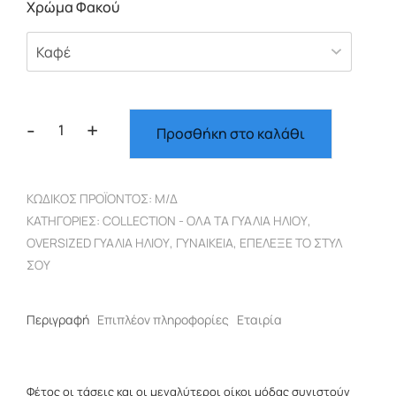
Χρώμα Φακού
-
+
Προσθήκη στο καλάθι
Γυναικείο
Oversized
με
ΚΩΔΙΚΌΣ ΠΡΟΪΌΝΤΟΣ:
Μ/Δ
καφέ
ΚΑΤΗΓΟΡΊΕΣ:
COLLECTION - ΌΛΑ ΤΑ ΓΥΑΛΙΆ ΗΛΊΟΥ
,
ταρταρούγα
OVERSIZED ΓΥΑΛΙΆ ΗΛΊΟΥ
,
ΓΥΝΑΙΚΕΊΑ
,
ΕΠΈΛΕΞΕ ΤΟ ΣΤΥΛ
σκελετό
ΣΟΥ
5511
ποσότητα
Περιγραφή
Επιπλέον πληροφορίες
Εταιρία
Φέτος οι τάσεις και οι μεγαλύτεροι οίκοι μόδας συνιστούν