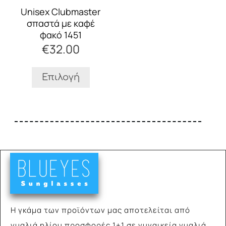
Οι
Unisex Clubmaster
επιλογές
σπαστά με καφέ
μπορούν
φακό 1451
να
€
32.00
επιλεγούν
στη
σελίδα
Επιλογή
του
προϊόντος
Η γκάμα των προϊόντων μας αποτελείται από
γυαλιά
ηλίου προσφορές 1+1 σε γυναικεία γυαλιά