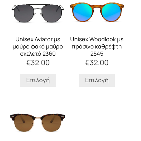
το
το
προϊόν
προϊόν
έχει
έχει
πολλαπλές
πολλαπλές
παραλλαγές.
παραλλαγές.
Οι
Οι
Unisex Aviator με
Unisex Woodlook με
επιλογές
επιλογές
μαύρο φακό μαύρο
πράσινο καθρέφτη
μπορούν
μπορούν
σκελετό 2360
2545
να
να
€
32.00
€
32.00
επιλεγούν
επιλεγούν
στη
στη
σελίδα
σελίδα
Επιλογή
Επιλογή
του
του
προϊόντος
προϊόντος
Αυτό
το
προϊόν
έχει
πολλαπλές
παραλλαγές.