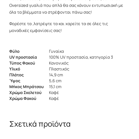
Oversized γυαλιά που απλά θα σας κάνουν εντυπωσιακή με
όλα τα βλέμματα να στρέφονται πάνω σας!
Φορέστε τα ,λατρέψτε τα και χαρείτε τα σε όλες τις
μοναδικές εμφανίσεις σας!
Φύλο
Γυναίκα
UV προστασία
100% UV προστασία, κατηγορία 3
Τύπος Φακού
Κανονικός
Υλικό
Πλαστικός
Πλάτος
14,9 cm
Ύψος
5,6 cm
Μήκος Μπράτσου
15,1 cm
Χρώμα Σκελετού
Καφέ
Χρώμα Φακού
Καφέ
Σχετικά προϊόντα
Αυτό
Αυτό