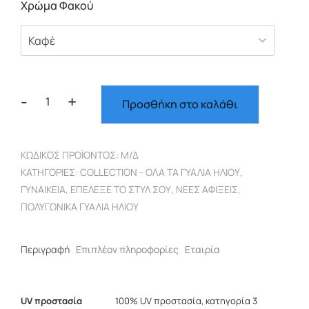
Χρώμα Φακού
-
+
Προσθήκη στο καλάθι
Oρθογώνιο
γυναικείο
διάφανος
ΚΩΔΙΚΌΣ ΠΡΟΪΌΝΤΟΣ:
Μ/Δ
καφέ
ΚΑΤΗΓΟΡΊΕΣ:
COLLECTION - ΌΛΑ ΤΑ ΓΥΑΛΙΆ ΗΛΊΟΥ
,
σκελετός
ΓΥΝΑΙΚΕΊΑ
,
ΕΠΈΛΕΞΕ ΤΟ ΣΤΥΛ ΣΟΥ
,
ΝΈΕΣ ΑΦΊΞΕΙΣ
,
8094
ΠΟΛΥΓΩΝΙΚΆ ΓΥΑΛΙΆ ΗΛΊΟΥ
ποσότητα
Περιγραφή
Επιπλέον πληροφορίες
Εταιρία
UV προστασία
100% UV προστασία, κατηγορία 3