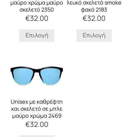
επιλογές
επιλογές
λευκό σκελετό smoke
μαύρο χρώμα μαύρο
μπορούν
μπορούν
φακό 2183
σκελετό 2350
να
να
€
32.00
€
32.00
επιλεγούν
επιλεγούν
στη
στη
σελίδα
σελίδα
Επιλογή
Επιλογή
του
του
προϊόντος
προϊόντος
Αυτό
το
προϊόν
έχει
πολλαπλές
παραλλαγές.
Οι
Unisex με καθρέφτη
επιλογές
και σκελετό σε μπλε
μπορούν
μαύρο χρώμα 2469
να
€
32.00
επιλεγούν
στη