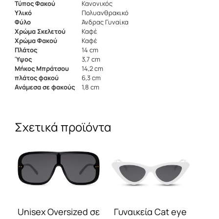
Τύπος Φακού
Κανονικός
Υλικό
Πολυανθρακικό
Φύλο
Άνδρας Γυναίκα
Χρώμα Σκελετού
Καφέ
Χρώμα Φακού
Καφέ
Πλάτος
14 cm
Ύψος
3,7 cm
Μήκος Μπράτσου
14,2 cm
πλάτος φακού
6,3 cm
Ανάμεσα σε φακούς
1,8 cm
Σχετικά προϊόντα
Αυτό
Αυτό
το
το
προϊόν
προϊόν
έχει
έχει
πολλαπλές
πολλαπλές
παραλλαγές.
παραλλαγές.
Οι
Οι
Γυναικεία Cat eye
Unisex Oversized σε