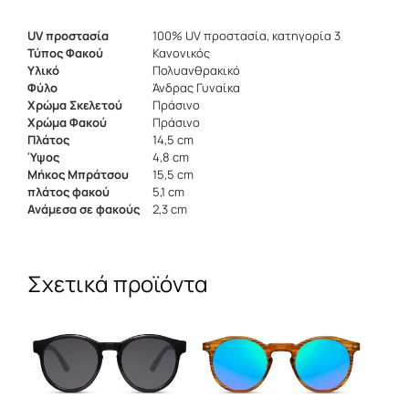
UV προστασία
100% UV προστασία, κατηγορία 3
Τύπος Φακού
Κανονικός
Υλικό
Πολυανθρακικό
Φύλο
Άνδρας Γυναίκα
Χρώμα Σκελετού
Πράσινο
Χρώμα Φακού
Πράσινο
Πλάτος
14,5 cm
Ύψος
4,8 cm
Μήκος Μπράτσου
15,5 cm
πλάτος φακού
5,1 cm
Ανάμεσα σε φακούς
2,3 cm
Σχετικά προϊόντα
Αυτό
Αυτό
το
το
προϊόν
προϊόν
έχει
έχει
πολλαπλές
πολλαπλές