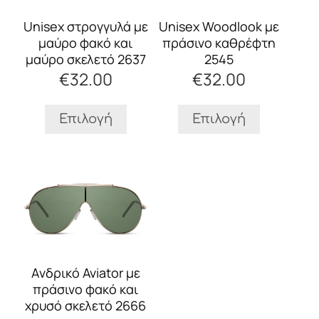
παραλλαγές.
παραλλαγές.
Οι
Οι
Unisex Woodlook με
Unisex στρογγυλά με
επιλογές
επιλογές
πράσινο καθρέφτη
μαύρο φακό και
μπορούν
μπορούν
2545
μαύρο σκελετό 2637
να
να
€
32.00
€
32.00
επιλεγούν
επιλεγούν
στη
στη
σελίδα
σελίδα
Επιλογή
Επιλογή
του
του
προϊόντος
προϊόντος
Αυτό
το
προϊόν
έχει
πολλαπλές
παραλλαγές.
Οι
Aνδρικό Aviator με
επιλογές
πράσινο φακό και
μπορούν
χρυσό σκελετό 2666
να