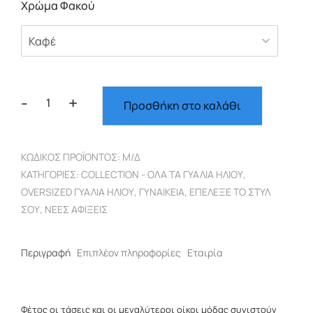
Χρώμα Φακού
-
+
Προσθήκη στο καλάθι
Oversized
γυναικεία
καφέ
ΚΩΔΙΚΌΣ ΠΡΟΪΌΝΤΟΣ:
Μ/Δ
σκελετός
ΚΑΤΗΓΟΡΊΕΣ:
COLLECTION - ΌΛΑ ΤΑ ΓΥΑΛΙΆ ΗΛΊΟΥ
,
καφέ
OVERSIZED ΓΥΑΛΙΆ ΗΛΊΟΥ
,
ΓΥΝΑΙΚΕΊΑ
,
ΕΠΈΛΕΞΕ ΤΟ ΣΤΥΛ
φακός
ΣΟΥ
,
ΝΈΕΣ ΑΦΊΞΕΙΣ
5544
ποσότητα
Περιγραφή
Επιπλέον πληροφορίες
Εταιρία
Φέτος οι τάσεις και οι μεγαλύτεροι οίκοι μόδας συνιστούν