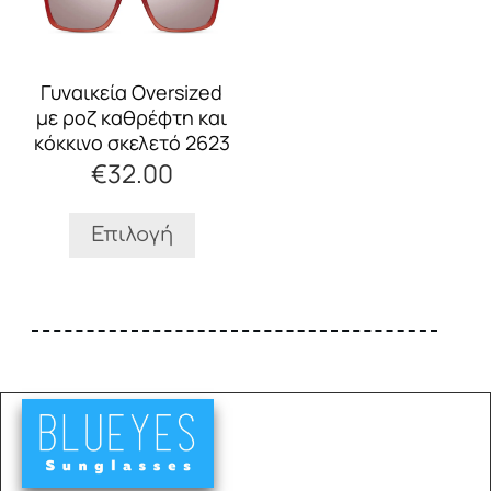
έχει
πολλαπλές
παραλλαγές.
Οι
Γυναικεία Oversized
επιλογές
με ροζ καθρέφτη και
μπορούν
κόκκινο σκελετό 2623
να
€
32.00
επιλεγούν
στη
σελίδα
Επιλογή
του
προϊόντος