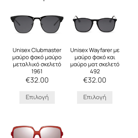
Αυτό
Αυτό
το
το
προϊόν
προϊόν
έχει
έχει
πολλαπλές
πολλαπλές
παραλλαγές.
παραλλαγές.
Οι
Οι
Unisex Clubmaster
Unisex Wayfarer με
επιλογές
επιλογές
μαύρο φακό μαύρο
μαύρο φακό και
μπορούν
μπορούν
μεταλλικό σκελετό
μαύρο ματ σκελετό
να
να
1961
492
επιλεγούν
επιλεγούν
€
32.00
€
32.00
στη
στη
σελίδα
σελίδα
του
του
Επιλογή
Επιλογή
προϊόντος
προϊόντος
Αυτό
το
προϊόν