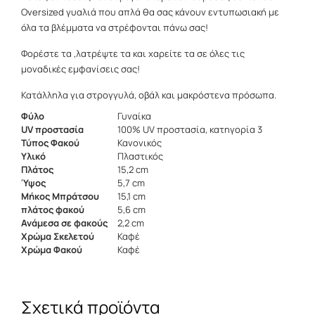
Oversized γυαλιά που απλά θα σας κάνουν εντυπωσιακή με
όλα τα βλέμματα να στρέφονται πάνω σας!
Φορέστε τα ,λατρέψτε τα και χαρείτε τα σε όλες τις
μοναδικές εμφανίσεις σας!
Κατάλληλα για στρογγυλά, οβάλ και μακρόστενα πρόσωπα.
Φύλο
Γυναίκα
UV προστασία
100% UV προστασία, κατηγορία 3
Τύπος Φακού
Κανονικός
Υλικό
Πλαστικός
Πλάτος
15,2 cm
Ύψος
5,7 cm
Μήκος Μπράτσου
15,1 cm
πλάτος φακού
5,6 cm
Ανάμεσα σε φακούς
2,2 cm
Χρώμα Σκελετού
Καφέ
Χρώμα Φακού
Καφέ
Σχετικά προϊόντα