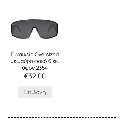
Αυτό
το
προϊόν
έχει
πολλαπλές
παραλλαγές.
Οι
Γυναικεία Oversized
επιλογές
με μαύρο φακό 6 εκ.
μπορούν
ύψος 2354
να
€
32.00
επιλεγούν
στη
σελίδα
Επιλογή
του
προϊόντος