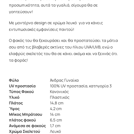
προσωπικότητα, αυτά τα γυαλιά, σίγουρα θα σε
γοητεύσουν!
Με μοντέρνο design σε χρώμα λευκό για να κάνεις
εντυπωσιακές εμφανίσεις παντού!
Ο φακός του θα ξεκουράσει και θα προστατεύσει τα μάτια
σου από τις βλαβερές ακτίνες του ήλιου UVA/UVB, ενώ ο
ελαφρύς σκελετός του θα σε κάνει ακόμα και να ξεχνάς ότι
τα φοράς!
Φύλο
Άνδρας Γυναίκα
UV προστασία
100% UV προστασία, κατηγορία 3
Τύπος Φακού
Κανονικός
Υλικό
Πλαστικός
Πλάτος
14,8 cm
Ύψος
4,2 cm
Μήκος Μπράτσου
14 cm
πλάτος φακού
6,5 cm
Ανάμεσα σε φακούς
1,7 cm
Χρώμα Σκελετού
Λευκό