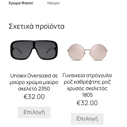
Χρώμα Φακού
Μαύρο
Σχετικά προϊόντα
Αυτό
Αυτό
το
το
προϊόν
προϊόν
έχει
έχει
πολλαπλές
πολλαπλές
παραλλαγές.
παραλλαγές.
Οι
Οι
Γυναικεία στρόγγυλα
Unisex Oversized σε
επιλογές
επιλογές
ροζ καθρέφτης ροζ
μαύρο χρώμα μαύρο
μπορούν
μπορούν
χρυσός σκελετός
σκελετό 2350
να
να
1805
€
32.00
επιλεγούν
επιλεγούν
€
32.00
στη
στη
σελίδα
σελίδα
Επιλογή
του
του
Επιλογή
προϊόντος
προϊόντος