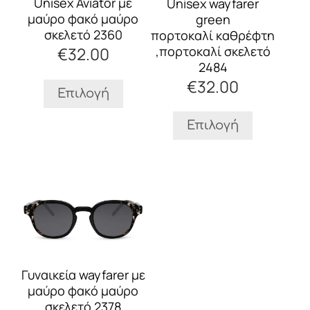
Unisex Aviator με
Unisex wayfarer
επιλογές
επιλογές
μαύρο φακό μαύρο
green
μπορούν
μπορούν
σκελετό 2360
πορτοκαλί καθρέφτη
να
να
,πορτοκαλί σκελετό
€
32.00
επιλεγούν
επιλεγούν
2484
στη
στη
€
32.00
σελίδα
σελίδα
Επιλογή
του
του
προϊόντος
προϊόντος
Επιλογή
Αυτό
το
προϊόν
έχει
πολλαπλές
παραλλαγές.
Οι
Γυναικεία wayfarer με
επιλογές
μαύρο φακό μαύρο
μπορούν
σκελετό 2378