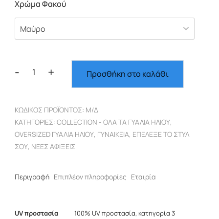
Χρώμα Φακού
-
+
Προσθήκη στο καλάθι
Oversized
μαύρο
γυναικείο
ΚΩΔΙΚΌΣ ΠΡΟΪΌΝΤΟΣ:
Μ/Δ
μαύρος
ΚΑΤΗΓΟΡΊΕΣ:
COLLECTION - ΌΛΑ ΤΑ ΓΥΑΛΙΆ ΗΛΊΟΥ
,
φακός
OVERSIZED ΓΥΑΛΙΆ ΗΛΊΟΥ
,
ΓΥΝΑΙΚΕΊΑ
,
ΕΠΈΛΕΞΕ ΤΟ ΣΤΥΛ
6016
ΣΟΥ
,
ΝΈΕΣ ΑΦΊΞΕΙΣ
ποσότητα
Περιγραφή
Επιπλέον πληροφορίες
Εταιρία
UV προστασία
100% UV προστασία, κατηγορία 3