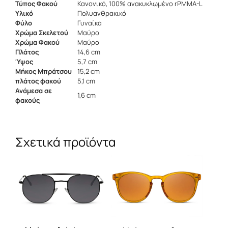
Τύπος Φακού
Κανονικό, 100% ανακυκλωμένο rPMMA-L
Υλικό
Πολυανθρακικό
Φύλο
Γυναίκα
Χρώμα Σκελετού
Μαύρο
Χρώμα Φακού
Μαύρο
Πλάτος
14,6 cm
Ύψος
5,7 cm
Μήκος Μπράτσου
15,2 cm
πλάτος φακού
5,1 cm
Ανάμεσα σε
1,6 cm
φακούς
Σχετικά προϊόντα
Αυτό
Αυτό
το
το
προϊόν
προϊόν
έχει
έχει
πολλαπλές
πολλαπλές
παραλλαγές.
παραλλαγές.
Οι
Οι