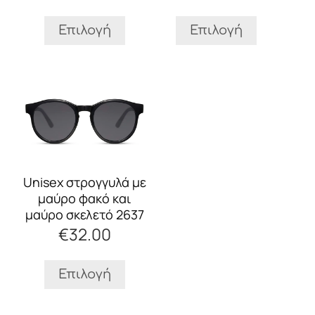
στη
στη
σελίδα
σελίδα
Επιλογή
Επιλογή
του
του
προϊόντος
προϊόντος
Αυτό
το
προϊόν
έχει
πολλαπλές
παραλλαγές.
Οι
Unisex στρογγυλά με
επιλογές
μαύρο φακό και
μπορούν
μαύρο σκελετό 2637
να
€
32.00
επιλεγούν
στη
σελίδα
Επιλογή
του
προϊόντος