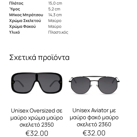
Πλάτος
15,0 cm
Ύψος
5,2 cm
Μήκος Μπράτσου
14,3 cm
Χρώμα Σκελετού
Μαύρο
Χρώμα Φακού
Μαύρο
Υλικό
Πλαστικός
Σχετικά προϊόντα
Αυτό
Αυτό
το
το
προϊόν
προϊόν
έχει
έχει
πολλαπλές
πολλαπλές
παραλλαγές.
παραλλαγές.
Οι
Οι
Unisex Aviator με
Unisex Oversized σε
επιλογές
επιλογές
μαύρο φακό μαύρο
μαύρο χρώμα μαύρο
μπορούν
μπορούν
σκελετό 2360
σκελετό 2350
να
να
€
32.00
€
32.00
επιλεγούν
επιλεγούν