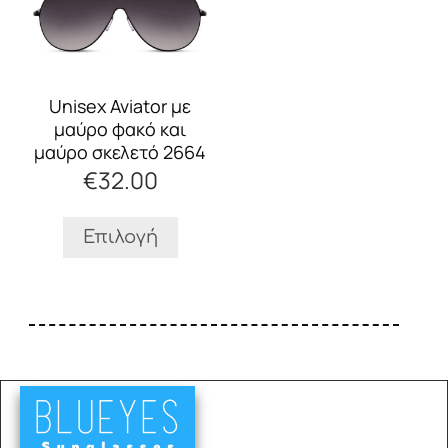
προϊόν
έχει
πολλαπλές
παραλλαγές.
Οι
Unisex Aviator με
επιλογές
μαύρο φακό και
μπορούν
μαύρο σκελετό 2664
να
€
32.00
επιλεγούν
στη
σελίδα
Επιλογή
του
προϊόντος