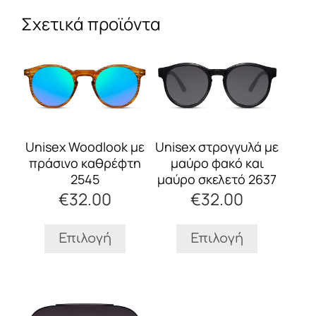
Σχετικά προϊόντα
Αυτό
Αυτό
το
το
προϊόν
προϊόν
έχει
έχει
πολλαπλές
πολλαπλές
παραλλαγές.
παραλλαγές.
Οι
Οι
Unisex Woodlook με
Unisex στρογγυλά με
επιλογές
επιλογές
πράσινο καθρέφτη
μαύρο φακό και
μπορούν
μπορούν
2545
μαύρο σκελετό 2637
να
να
€
32.00
€
32.00
επιλεγούν
επιλεγούν
στη
στη
σελίδα
σελίδα
Επιλογή
Επιλογή
του
του
προϊόντος
προϊόντος
Αυτό
το