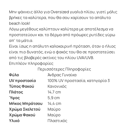
Μην ψάχνεις άλλο για Oversized γυαλιά ηλίου, γιατί μόλις
βρήκες τα καλύτερα, που θα σου χαρίσουν το απόλυτο
beach look!
Λόγω μεγέθους καλύπτουν καλύτερα με αποτέλεσμα να
προστατεύουν και το δέρμα από πρόωρες ρυτίδες γύρω
απ’ τα μάτια.
Είναι ίσως η απόλυτη καλοκαιρινή πρόταση, όταν ο ήλιος
είναι πιο δυνατός, ενώ ο φακός του θα σε προστατεύσει
από τις βλαβερές ακτίνες του ηλίου UVA/UVB.
Επιπλέον πληροφορίες
Περισσότερες Πληροφορίες
Φύλο
Άνδρας Γυναίκα
UV προστασία
100% UV προστασία, κατηγορία 3
Τύπος Φακού
Κανονικός
Πλάτος
14,7 cm
Ύψος
5,9 cm
Μήκος Μπράτσου
14,4 cm
Χρώμα Σκελετού
Μαύρο
Χρώμα Φακού
Μαύρο
Υλικό
Πλαστικός