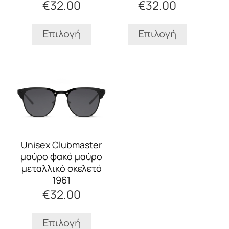
€
32.00
€
32.00
επιλεγούν
επιλεγούν
στη
στη
σελίδα
σελίδα
Επιλογή
Επιλογή
του
του
προϊόντος
προϊόντος
Αυτό
το
προϊόν
έχει
πολλαπλές
παραλλαγές.
Οι
Unisex Clubmaster
επιλογές
μαύρο φακό μαύρο
μπορούν
μεταλλικό σκελετό
να
1961
επιλεγούν
€
32.00
στη
σελίδα
του
Επιλογή