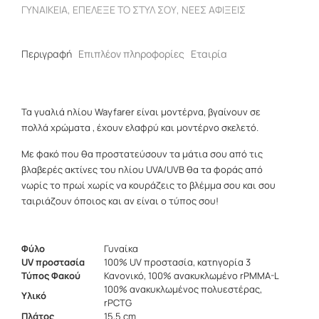
ΓΥΝΑΙΚΕΊΑ
,
ΕΠΈΛΕΞΕ ΤΟ ΣΤΥΛ ΣΟΥ
,
ΝΈΕΣ ΑΦΊΞΕΙΣ
ποσότητα
Περιγραφή
Επιπλέον πληροφορίες
Εταιρία
Τα γυαλιά ηλίου Wayfarer είναι μοντέρνα, βγαίνουν σε
πολλά χρώματα , έχουν ελαφρύ και μοντέρνο σκελετό.
Με φακό που θα προστατεύσουν τα μάτια σου από τις
βλαβερές ακτίνες του ηλίου UVA/UVB θα τα φοράς από
νωρίς το πρωί χωρίς να κουράζεις το βλέμμα σου και σου
ταιριάζουν όποιος και αν είναι ο τύπος σου!
Φύλο
Γυναίκα
UV προστασία
100% UV προστασία, κατηγορία 3
Τύπος Φακού
Κανονικό, 100% ανακυκλωμένο rPMMA-L
100% ανακυκλωμένος πολυεστέρας,
Υλικό
rPCTG
Πλάτος
15,5 cm