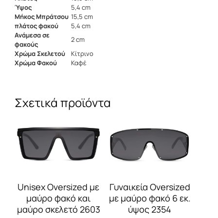
Ύψος
5,4 cm
Μήκος Μπράτσου
15,5 cm
πλάτος φακού
5,4 cm
Ανάμεσα σε
2 cm
φακούς
Χρώμα Σκελετού
Κίτρινο
Χρώμα Φακού
Καφέ
Σχετικά προϊόντα
Αυτό
Αυτό
το
το
προϊόν
προϊόν
έχει
έχει
πολλαπλές
πολλαπλές
παραλλαγές.
παραλλαγές.
Οι
Οι
Γυναικεία Oversized
Unisex Oversized με
επιλογές
επιλογές
με μαύρο φακό 6 εκ.
μαύρο φακό και
μπορούν
μπορούν
ύψος 2354
μαύρο σκελετό 2603
να
να