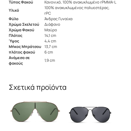
Τύπος Φακού
Κανονικό, 100% ανακυκλωμένο rPMMA-L
100% ανακυκλωμένος πολυεστέρας,
Υλικό
rPC
Φύλο
Άνδρας Γυναίκα
Χρώμα Σκελετού
Διάφανο
Χρώμα Φακού
Μαύρο
Πλάτος
14,1 cm
Ύψος
4,4 cm
Μήκος Μπράτσου
13,7 cm
πλάτος φακού
6 cm
Ανάμεσα σε
1,9 cm
φακούς
Σχετικά προϊόντα
Αυτό
Αυτό
το
το
προϊόν
προϊόν
έχει
έχει
πολλαπλές
πολλαπλές
παραλλαγές.
παραλλαγές.