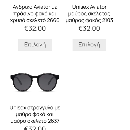
Οι
Οι
Unisex Aviator
Aνδρικό Aviator με
επιλογές
επιλογές
μαύρος σκελετός
πράσινο φακό και
μπορούν
μπορούν
μαύρος φακός 2103
χρυσό σκελετό 2666
να
να
€
32.00
€
32.00
επιλεγούν
επιλεγούν
στη
στη
σελίδα
σελίδα
Επιλογή
Επιλογή
του
του
προϊόντος
προϊόντος
Αυτό
το
προϊόν
έχει
πολλαπλές
παραλλαγές.
Οι
Unisex στρογγυλά με
επιλογές
μαύρο φακό και
μπορούν
μαύρο σκελετό 2637
να
€
32.00