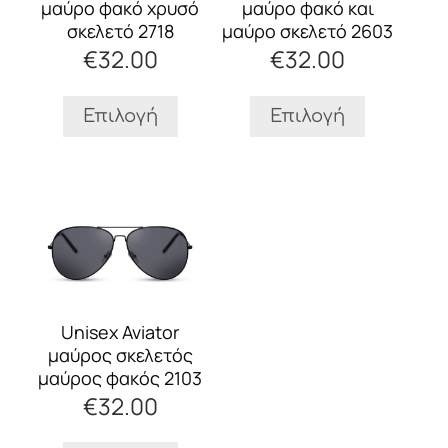
επιλογές
επιλογές
μαύρο φακό χρυσό
μαύρο φακό και
μπορούν
μπορούν
σκελετό 2718
μαύρο σκελετό 2603
να
να
€
32.00
€
32.00
επιλεγούν
επιλεγούν
στη
στη
σελίδα
σελίδα
Επιλογή
Επιλογή
του
του
προϊόντος
προϊόντος
Αυτό
το
προϊόν
έχει
πολλαπλές
παραλλαγές.
Οι
Unisex Aviator
επιλογές
μαύρος σκελετός
μπορούν
μαύρος φακός 2103
να
€
32.00
επιλεγούν
στη