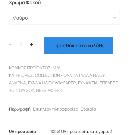
Χρώμα Φακού
-
+
Προσθήκη στο καλάθι
Wayfarer
ταρταρούγα
σκελετός
ΚΩΔΙΚΌΣ ΠΡΟΪΌΝΤΟΣ:
Μ/Δ
μαύρος
ΚΑΤΗΓΟΡΊΕΣ:
COLLECTION - ΌΛΑ ΤΑ ΓΥΑΛΙΆ ΗΛΊΟΥ
,
φακός
ΑΝΔΡΙΚΆ
,
ΓΥΑΛΙΆ ΗΛΊΟΥ WAYFARER
,
ΓΥΝΑΙΚΕΊΑ
,
ΕΠΈΛΕΞΕ
5701
ΤΟ ΣΤΥΛ ΣΟΥ
,
ΝΈΕΣ ΑΦΊΞΕΙΣ
ποσότητα
Περιγραφή
Επιπλέον πληροφορίες
Εταιρία
UV προστασία
100% UV προστασία, κατηγορία 3