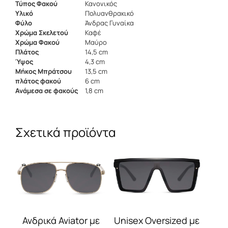
Τύπος Φακού
Κανονικός
Υλικό
Πολυανθρακικό
Φύλο
Άνδρας Γυναίκα
Χρώμα Σκελετού
Καφέ
Χρώμα Φακού
Μαύρο
Πλάτος
14,5 cm
Ύψος
4,3 cm
Μήκος Μπράτσου
13,5 cm
πλάτος φακού
6 cm
Ανάμεσα σε φακούς
1,8 cm
Σχετικά προϊόντα
Αυτό
Αυτό
το
το
προϊόν
προϊόν
έχει
έχει
πολλαπλές
πολλαπλές
παραλλαγές.
παραλλαγές.
Οι
Οι
Ανδρικά Aviator με
Unisex Oversized με