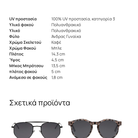
UV προστασία
100% UV προστασία, κατηγορία 3
Υλικό φακού
Πολυανθρακικό
Υλικό
Πολυανθρακικό
Φύλο
Άνδρας Γυναίκα
Χρώμα Σκελετού
Καφέ
Χρώμα Φακού
Μπλε
Πλάτος
14,3 cm
Ύψος
4,5 cm
Μήκος Μπράτσου
13,5 cm
πλάτος φακού
5 cm
Ανάμεσα σε φακούς
1,8 cm
Σχετικά προϊόντα
Αυτό
Αυτό
το
το
προϊόν
προϊόν
έχει
έχει