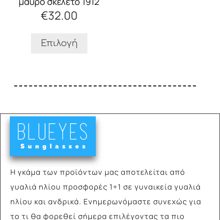
μαύρο σκελετό 1912
να
€
32.00
επιλεγούν
στη
σελίδα
Επιλογή
του
προϊόντος
Η γκάμα των προϊόντων μας αποτελείται από
γυαλιά
ηλίου προσφορές 1+1 σε γυναικεία γυαλιά
ηλίου και ανδρικά. Ενημερωνόμαστε συνεχώς για
το τι θα φορεθεί σήμερα επιλέγοντας τα πιο