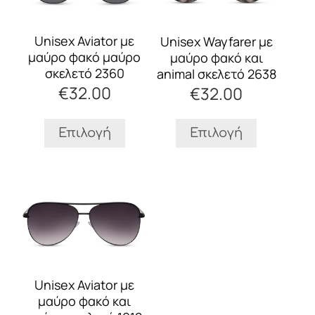
πολλαπλές
πολλαπλές
παραλλαγές.
παραλλαγές.
Οι
Οι
Unisex Aviator με
Unisex Wayfarer με
επιλογές
επιλογές
μαύρο φακό μαύρο
μαύρο φακό και
μπορούν
μπορούν
σκελετό 2360
animal σκελετό 2638
να
να
€
32.00
€
32.00
επιλεγούν
επιλεγούν
στη
στη
σελίδα
σελίδα
Επιλογή
Επιλογή
του
του
προϊόντος
προϊόντος
Αυτό
το
προϊόν
έχει
πολλαπλές
παραλλαγές.
Οι
Unisex Aviator με
επιλογές
μαύρο φακό και
μπορούν