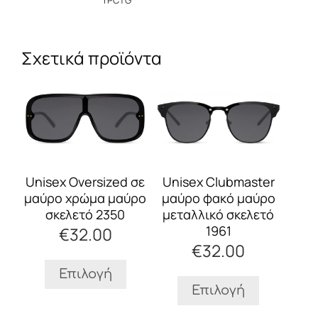
rPCTG
Σχετικά προϊόντα
Αυτό
Αυτό
το
το
προϊόν
προϊόν
έχει
έχει
πολλαπλές
πολλαπλές
παραλλαγές.
παραλλαγές.
Οι
Οι
Unisex Clubmaster
Unisex Oversized σε
επιλογές
επιλογές
μαύρο φακό μαύρο
μαύρο χρώμα μαύρο
μπορούν
μπορούν
μεταλλικό σκελετό
σκελετό 2350
να
να
1961
€
32.00
επιλεγούν
επιλεγούν
€
32.00
στη
στη
σελίδα
σελίδα
Επιλογή
του
του
Επιλογή
προϊόντος
προϊόντος