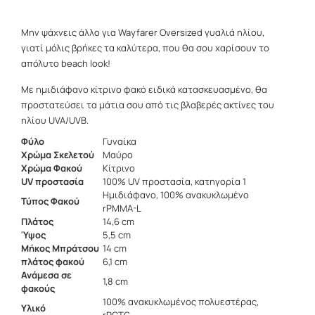
Μην ψάχνεις άλλο για Wayfarer Oversized γυαλιά ηλίου,
γιατί μόλις βρήκες τα καλύτερα, που θα σου χαρίσουν το
απόλυτο beach look!
Με ημιδιάφανο κίτρινο φακό ειδικά κατασκευασμένο, θα
προστατεύσει τα μάτια σου από τις βλαβερές ακτίνες του
ηλίου UVA/UVB.
Φύλο
Γυναίκα
Χρώμα Σκελετού
Μαύρο
Χρώμα Φακού
Κίτρινο
UV προστασία
100% UV προστασία, κατηγορία 1
Ημιδιάφανο, 100% ανακυκλωμένο
Τύπος Φακού
rPMMA-L
Πλάτος
14,6 cm
Ύψος
5,5 cm
Μήκος Μπράτσου
14 cm
πλάτος φακού
6,1 cm
Ανάμεσα σε
1,8 cm
φακούς
100% ανακυκλωμένος πολυεστέρας,
Υλικό