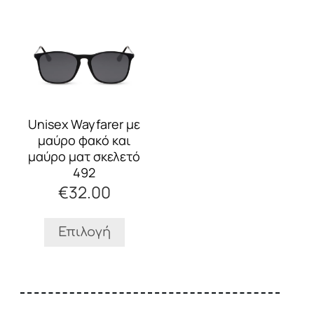
Αυτό
το
προϊόν
έχει
πολλαπλές
παραλλαγές.
Οι
Unisex Wayfarer με
επιλογές
μαύρο φακό και
μπορούν
μαύρο ματ σκελετό
να
492
επιλεγούν
€
32.00
στη
σελίδα
του
Επιλογή
προϊόντος